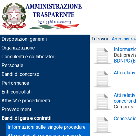
Disposizioni generali
Ti trovi in:
Amministraz
Organizzazione
Informazio
Dati previ
Consulenti e collaboratori
BDNPC (Ban
Personale
Atti relati
Bandi di concorso
Performance
Enti controllati
Atti relati
Attivita' e procedimenti
concorsi d
Compresi qu
Provvedimenti
Bandi di gara e contratti
Concession
Informazioni sulle singole procedure
Atti relativi alla programmazione di