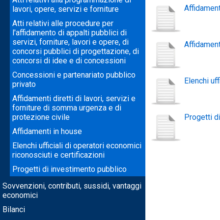
Affidamenti
lavori, opere, servizi e forniture
Atti relativi alle procedure per
l'affidamento di appalti pubblici di
servizi, forniture, lavori e opere, di
Affidament
concorsi pubblici di progettazione, di
concorsi di idee e di concessioni
Concessioni e partenariato pubblico
Elenchi uff
privato
Affidamenti diretti di lavori, servizi e
forniture di somma urgenza e di
protezione civile
Progetti d
Affidamenti in house
Elenchi ufficiali di operatori economici
riconosciuti e certificazioni
Progetti di investimento pubblico
Sovvenzioni, contributi, sussidi, vantaggi
economici
Bilanci